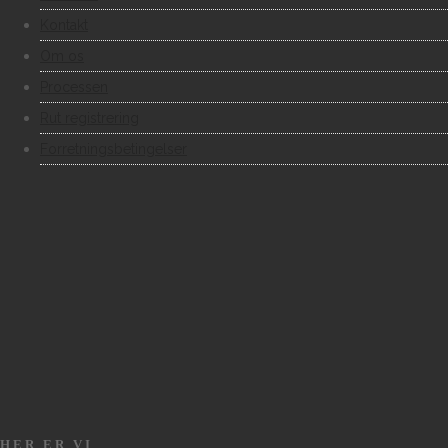
Kontakt
Om os
Processen
Rut registrering
Forretningsbetingelser
HER ER VI