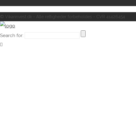
© Vikarinvest.dk - Alle rettigheder forbeholdes - CVR 41426454
Search for: